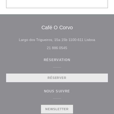
Café O Corvo
((ouvre une
Largo dos Trigueiros, 15a 15b 1100-611 Lisboa
21 886 0545
RÉSERVATION
RÉSERVER
NOUS SUIVRE
NEWSLETTER