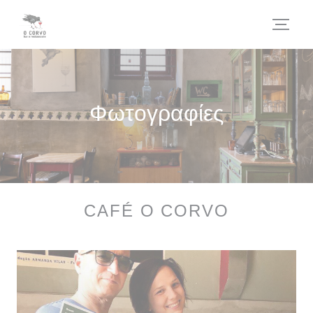
Πίνακας διαχείρισης "Μπισκότων" (Cookies)
Φωτογραφίες
CAFÉ O CORVO