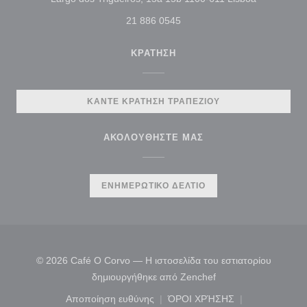
21 886 0545
ΚΡΆΤΗΣΗ
ΚΆΝΤΕ ΚΡΆΤΗΣΗ ΤΡΑΠΕΖΙΟΎ
ΑΚΟΛΟΥΘΉΣΤΕ ΜΑΣ
ΕΝΗΜΕΡΩΤΙΚΌ ΔΕΛΤΊΟ
© 2026 Café O Corvo — Η ιστοσελίδα του εστιατορίου
((ανοίγει σε νέο παρ
δημιουργήθηκε από
Zenchef
Αποποίηση ευθύνης
ΌΡΟΙ ΧΡΉΣΗΣ
((ανοίγει σε νέο παράθυρο))
((ανοίγει σε νέο παράθ